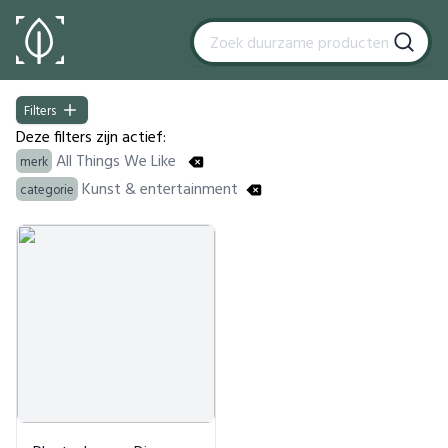
Filters
Filters
Deze filters zijn actief:
All Things We Like
merk
Kunst & entertainment
categorie
Products