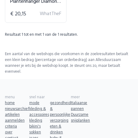
Plantenhanger Diamond Blauw
€ 20,15
WhatTheF
Resultaat
1
tot en met
1
van de
1
resultaten.
Een aantal van de webshops die voorkomen in de zoekresultaten betaalt
een klein bedrag (percentage van orderbedrag) aan Allesduurzaam
wanneer je iets bij de webshop koopt. Je steunt ons zo, maar betaalt
evenveel.
menu
snel naar
meer
home
mode
gezondheid
Italiaanse
nieuwsarchief
kleding &
&
pannen
artikelen
accessoires
persoonlijke
Duurzame
aanmelden
kleding
verzorging
snijplanken
criteria
bikini's
eten &
over
sokken
drinken
contact
jeans
baby &