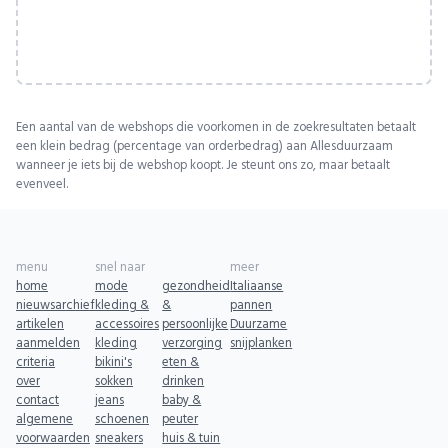
Een aantal van de webshops die voorkomen in de zoekresultaten betaalt
een klein bedrag (percentage van orderbedrag) aan Allesduurzaam
wanneer je iets bij de webshop koopt. Je steunt ons zo, maar betaalt
evenveel.
menu
snel naar
meer
home
mode
gezondheid
Italiaanse
nieuwsarchief
kleding &
&
pannen
artikelen
accessoires
persoonlijke
Duurzame
aanmelden
kleding
verzorging
snijplanken
criteria
bikini's
eten &
over
sokken
drinken
contact
jeans
baby &
algemene
schoenen
peuter
voorwaarden
sneakers
huis & tuin