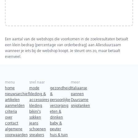
Een aantal van de webshops die voorkomen in de zoekresultaten betaalt
een klein bedrag (percentage van orderbedrag) aan Allesduurzaam
wanneer je iets bij de webshop koopt. Je steunt ons zo, maar betaalt
evenveel.
menu
snel naar
meer
home
mode
gezondheid
Italiaanse
nieuwsarchief
kleding &
&
pannen
artikelen
accessoires
persoonlijke
Duurzame
aanmelden
kleding
verzorging
snijplanken
criteria
bikini's
eten &
over
sokken
drinken
contact
jeans
baby &
algemene
schoenen
peuter
voorwaarden
sneakers
huis & tuin