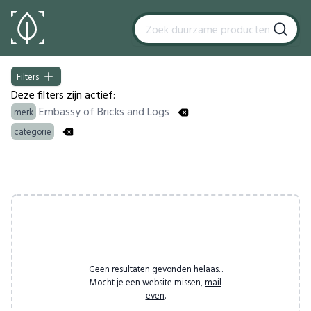
Filters
Filters
Deze filters zijn actief:
Embassy of Bricks and Logs
merk
categorie
Products
Geen resultaten gevonden helaas...
Mocht je een website missen,
mail
even
.