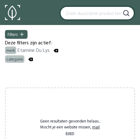
Filters
Filters
Deze filters zijn actief:
Etamine Du Lys
merk
categorie
Products
Geen resultaten gevonden helaas...
Mocht je een website missen,
mail
even
.