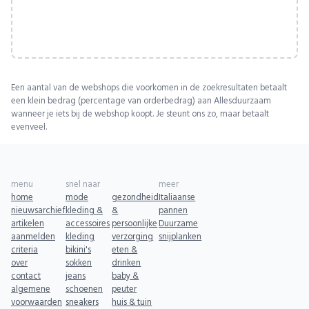
Een aantal van de webshops die voorkomen in de zoekresultaten betaalt
een klein bedrag (percentage van orderbedrag) aan Allesduurzaam
wanneer je iets bij de webshop koopt. Je steunt ons zo, maar betaalt
evenveel.
menu
snel naar
meer
home
mode
gezondheid
Italiaanse
nieuwsarchief
kleding &
&
pannen
artikelen
accessoires
persoonlijke
Duurzame
aanmelden
kleding
verzorging
snijplanken
criteria
bikini's
eten &
over
sokken
drinken
contact
jeans
baby &
algemene
schoenen
peuter
voorwaarden
sneakers
huis & tuin