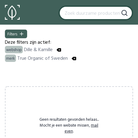
Filters
Filters
Deze filters zijn actief:
Dille & Kamille
webshop
True Organic of Sweden
merk
Products
Geen resultaten gevonden helaas...
Mocht je een website missen,
mail
even
.