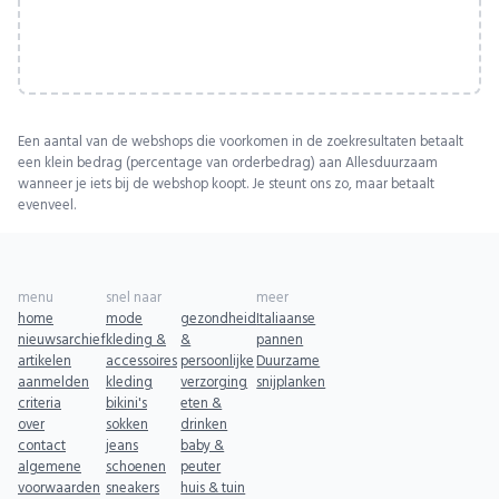
Een aantal van de webshops die voorkomen in de zoekresultaten betaalt
een klein bedrag (percentage van orderbedrag) aan Allesduurzaam
wanneer je iets bij de webshop koopt. Je steunt ons zo, maar betaalt
evenveel.
menu
snel naar
meer
home
mode
gezondheid
Italiaanse
nieuwsarchief
kleding &
&
pannen
artikelen
accessoires
persoonlijke
Duurzame
aanmelden
kleding
verzorging
snijplanken
criteria
bikini's
eten &
over
sokken
drinken
contact
jeans
baby &
algemene
schoenen
peuter
voorwaarden
sneakers
huis & tuin