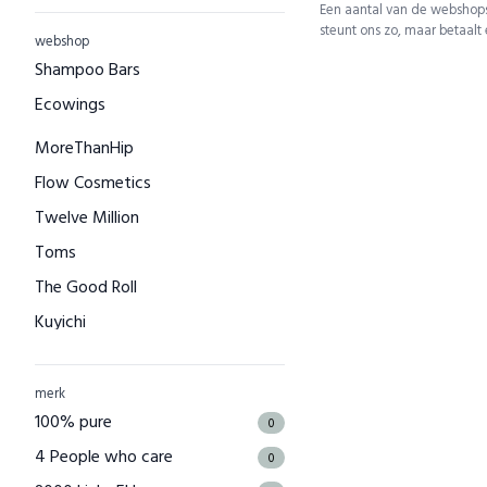
Een aantal van de webshops
steunt ons zo, maar betaalt
webshop
Shampoo Bars
Ecowings
MoreThanHip
Flow Cosmetics
Twelve Million
Toms
The Good Roll
Kuyichi
Bamboo Basics
Bamigo
merk
100% pure
CAYBOO
0
4 People who care
Green Jump
0