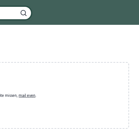
ite missen,
mail even
.