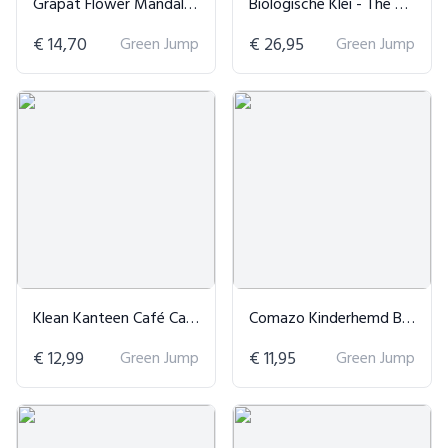
Grapat Flower Mandala Houten - Roze
Biologische Klei - The Wild Hearts
€ 14,70
Green Jump
€ 26,95
Green Jump
Klean Kanteen Café Cap - TKWide
Comazo Kinderhemd Bio Katoen
€ 12,99
Green Jump
€ 11,95
Green Jump