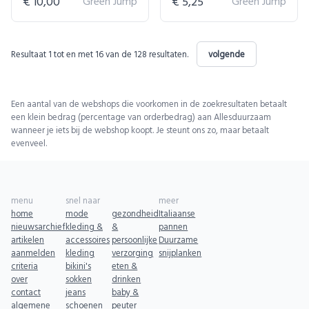
€ 10,00
Green Jump
€ 5,25
Green Jump
Resultaat
1
tot en met
16
van de
128
resultaten.
volgende
Een aantal van de webshops die voorkomen in de zoekresultaten betaalt
een klein bedrag (percentage van orderbedrag) aan Allesduurzaam
wanneer je iets bij de webshop koopt. Je steunt ons zo, maar betaalt
evenveel.
menu
snel naar
meer
home
mode
gezondheid
Italiaanse
nieuwsarchief
kleding &
&
pannen
artikelen
accessoires
persoonlijke
Duurzame
aanmelden
kleding
verzorging
snijplanken
criteria
bikini's
eten &
over
sokken
drinken
contact
jeans
baby &
algemene
schoenen
peuter