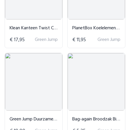
Klean Kanteen Twist Cap - 2 stuks
PlanetBox Koelelementen
€ 17,95
Green Jump
€ 11,95
Green Jump
Green Jump Duurzame Cadeaubon
Bag-again Broodzak Biologisch Katoen