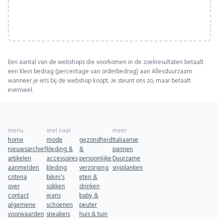
Een aantal van de webshops die voorkomen in de zoekresultaten betaalt
een klein bedrag (percentage van orderbedrag) aan Allesduurzaam
wanneer je iets bij de webshop koopt. Je steunt ons zo, maar betaalt
evenveel.
menu
snel naar
meer
home
mode
gezondheid
Italiaanse
nieuwsarchief
kleding &
&
pannen
artikelen
accessoires
persoonlijke
Duurzame
aanmelden
kleding
verzorging
snijplanken
criteria
bikini's
eten &
over
sokken
drinken
contact
jeans
baby &
algemene
schoenen
peuter
voorwaarden
sneakers
huis & tuin