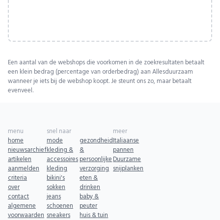
Een aantal van de webshops die voorkomen in de zoekresultaten betaalt
een klein bedrag (percentage van orderbedrag) aan Allesduurzaam
wanneer je iets bij de webshop koopt. Je steunt ons zo, maar betaalt
evenveel.
menu
snel naar
meer
home
mode
gezondheid
Italiaanse
nieuwsarchief
kleding &
&
pannen
artikelen
accessoires
persoonlijke
Duurzame
aanmelden
kleding
verzorging
snijplanken
criteria
bikini's
eten &
over
sokken
drinken
contact
jeans
baby &
algemene
schoenen
peuter
voorwaarden
sneakers
huis & tuin