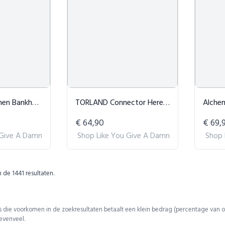
hoes Saliegroen
TORLAND Connector Heren Hoodie - Blauw
Alchemist
€ 64,90
€ 69,
 Give A Damn
Shop Like You Give A Damn
Shop 
n de
1441
resultaten.
 die voorkomen in de zoekresultaten betaalt een klein bedrag (percentage van o
 evenveel.