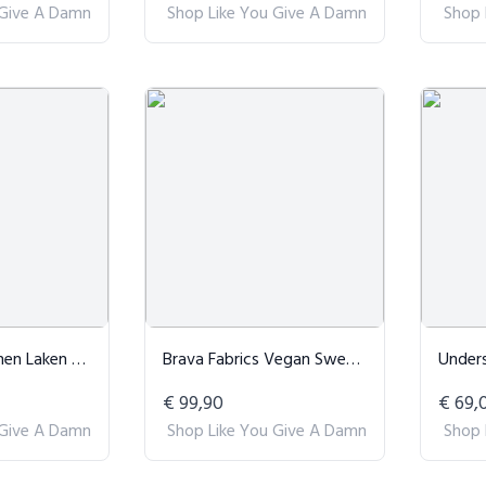
 Give A Damn
Shop Like You Give A Damn
Shop 
 Crème (US King)
Brava Fabrics Vegan Sweatshirt Donkerblauw
Understatem
€ 99,90
€ 69,
 Give A Damn
Shop Like You Give A Damn
Shop 