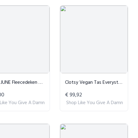
NE Fleecedeken Mocca Bruin
Clotsy Vegan Tas Everystep Zwart
00
€ 99,92
Like You Give A Damn
Shop Like You Give A Damn