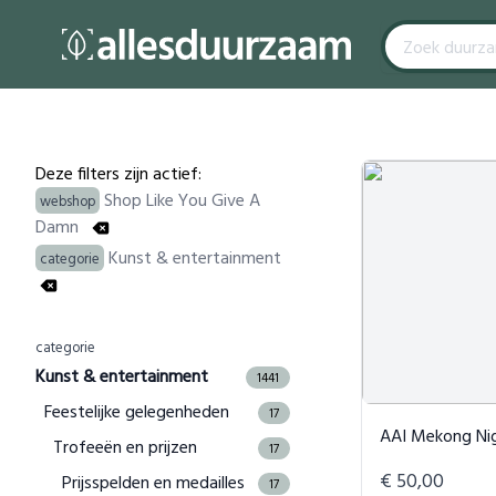
Filters
Products
Deze filters zijn actief:
Shop Like You Give A
webshop
Damn
Kunst & entertainment
categorie
categorie
Kunst & entertainment
1441
Feestelijke gelegenheden
17
AAI Mekong Nights 
Trofeeën en prijzen
17
€ 50,00
Prijsspelden en medailles
17