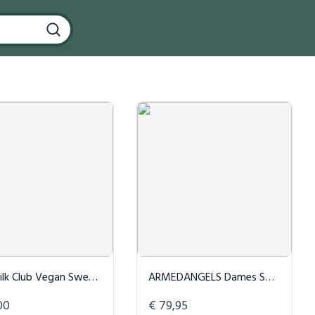
 Vegan Sweatshirt - More Pasta Less Drama
ARMEDANGELS Dames Sweatshirt Frankaa Stripe
00
€ 79,95