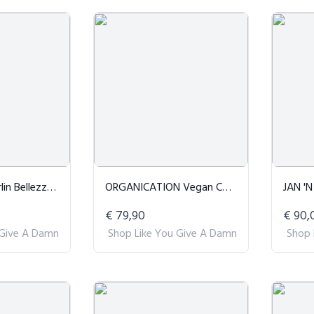
a Oorbellen - Goud
ORGANICATION Vegan Coltrui Beige
JAN 'N JU
€ 79,90
€ 90,
 Give A Damn
Shop Like You Give A Damn
Shop 