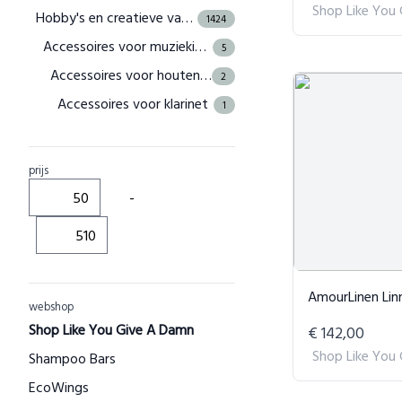
Shop Like You
Hobby's en creatieve vaardigheden
1424
Accessoires voor muziekinstrumenten
5
Accessoires voor houten blaasinstrumenten
2
Accessoires voor klarinet
1
Ligaturen en caps voor klarinet
1
Harmonica-accessoires
1
prijs
Harmonicahouders
1
-
Accessoires voor snaarinstrumenten
3
Accessoires voor gitaren
3
Gitaarslides
3
AmourLinen Linnen Laken
Handwerk en hobby's
webshop
1399
Shop Like You Give A Damn
€ 142,00
Handwerk- en hobbygereedschap
7
Shop Like You
Shampoo Bars
Gereedschap voor snij- en reliëfwerk
3
EcoWings
Hulpmiddelen voor het vouwen van papier
1