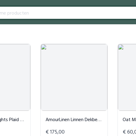
Plaid - Bruin
AmourLinen Linnen Dekbedovertrek Crème
Oat Milk Club
€ 175,00
€ 60,