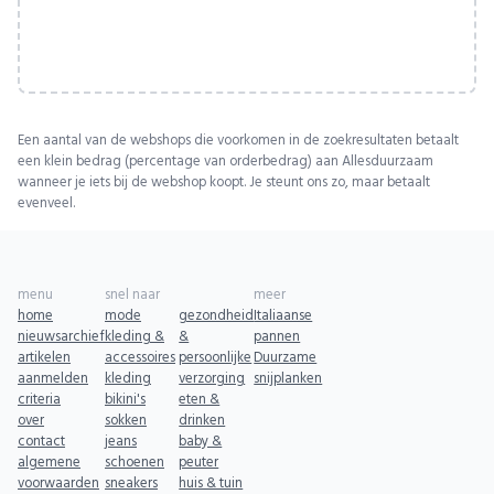
Een aantal van de webshops die voorkomen in de zoekresultaten betaalt
een klein bedrag (percentage van orderbedrag) aan Allesduurzaam
wanneer je iets bij de webshop koopt. Je steunt ons zo, maar betaalt
evenveel.
menu
snel naar
meer
home
mode
gezondheid
Italiaanse
nieuwsarchief
kleding &
&
pannen
artikelen
accessoires
persoonlijke
Duurzame
aanmelden
kleding
verzorging
snijplanken
criteria
bikini's
eten &
over
sokken
drinken
contact
jeans
baby &
algemene
schoenen
peuter
voorwaarden
sneakers
huis & tuin