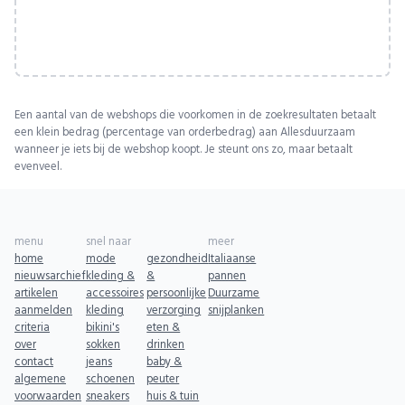
Een aantal van de webshops die voorkomen in de zoekresultaten betaalt
een klein bedrag (percentage van orderbedrag) aan Allesduurzaam
wanneer je iets bij de webshop koopt. Je steunt ons zo, maar betaalt
evenveel.
menu
snel naar
meer
home
mode
gezondheid
Italiaanse
nieuwsarchief
kleding &
&
pannen
artikelen
accessoires
persoonlijke
Duurzame
aanmelden
kleding
verzorging
snijplanken
criteria
bikini's
eten &
over
sokken
drinken
contact
jeans
baby &
algemene
schoenen
peuter
voorwaarden
sneakers
huis & tuin