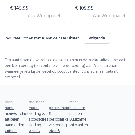
€ 145,95
€ 109,95
Aku Woodpanel
Aku Woodpanel
Resultaat
1
tot en met
16
van de
41
resultaten.
volgende
Een aantal van de webshops die voorkomen in de zoekresultaten betaalt
een klein bedrag (percentage van orderbedrag) aan Allesduurzaam
wanneer je iets bij de webshop koopt. Je steunt ons zo, maar betaalt
evenveel.
menu
snel naar
meer
home
mode
gezondheid
Italiaanse
nieuwsarchief
kleding &
&
pannen
artikelen
accessoires
persoonlijke
Duurzame
aanmelden
kleding
verzorging
snijplanken
criteria
bikini's
eten &