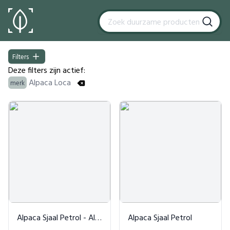
Filters
Filters
Deze filters zijn actief:
Alpaca Loca
merk
Products
Alpaca Sjaal Petrol - Alpaca Loca
Alpaca Sjaal Petrol