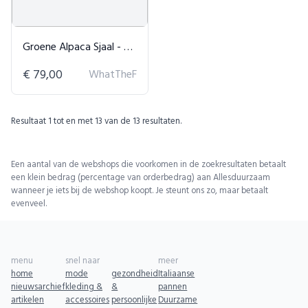
Groene Alpaca Sjaal - Geblokt
€ 79,00
WhatTheF
Resultaat
1
tot en met
13
van de
13
resultaten.
Een aantal van de webshops die voorkomen in de zoekresultaten betaalt
een klein bedrag (percentage van orderbedrag) aan Allesduurzaam
wanneer je iets bij de webshop koopt. Je steunt ons zo, maar betaalt
evenveel.
menu
snel naar
meer
home
mode
gezondheid
Italiaanse
nieuwsarchief
kleding &
&
pannen
artikelen
accessoires
persoonlijke
Duurzame