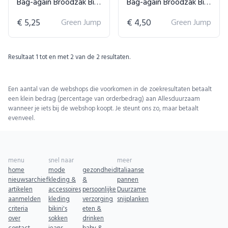
Bag-again Broodzak Biologisch Katoen
Bag-again Broodzak Biologisch Katoen
€ 5,25
Green Jump
€ 4,50
Green Jump
Resultaat
1
tot en met
2
van de
2
resultaten.
Een aantal van de webshops die voorkomen in de zoekresultaten betaalt
een klein bedrag (percentage van orderbedrag) aan Allesduurzaam
wanneer je iets bij de webshop koopt. Je steunt ons zo, maar betaalt
evenveel.
menu
snel naar
meer
home
mode
gezondheid
Italiaanse
nieuwsarchief
kleding &
&
pannen
artikelen
accessoires
persoonlijke
Duurzame
aanmelden
kleding
verzorging
snijplanken
criteria
bikini's
eten &
over
sokken
drinken
contact
jeans
baby &