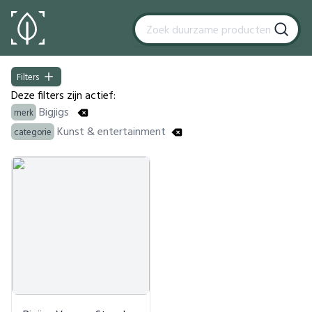
Filters
Filters
Deze filters zijn actief:
Bigjigs
merk
Kunst & entertainment
categorie
Products