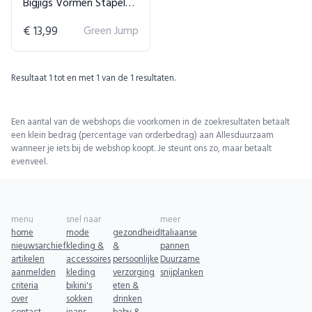
Bigjigs Vormen Stapelaar
€ 13,99
Green Jump
Resultaat
1
tot en met
1
van de
1
resultaten.
Een aantal van de webshops die voorkomen in de zoekresultaten betaalt
een klein bedrag (percentage van orderbedrag) aan Allesduurzaam
wanneer je iets bij de webshop koopt. Je steunt ons zo, maar betaalt
evenveel.
menu
snel naar
meer
home
mode
gezondheid
Italiaanse
nieuwsarchief
kleding &
&
pannen
artikelen
accessoires
persoonlijke
Duurzame
aanmelden
kleding
verzorging
snijplanken
criteria
bikini's
eten &
over
sokken
drinken
contact
jeans
baby &