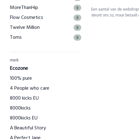
MoreThanHip
0
Een aantal van de webshops
steunt ons zo, maar betaalt
Flow Cosmetics
0
Twelve Million
0
Toms
0
The Good Roll
0
Kuyichi
0
merk
Bamboo Basics
Ecozone
0
Bamigo
100% pure
0
CAYBOO
4 People who care
0
Green Jump
8000 kicks EU
0
Houtenspeelgoed-shop.nl
8000kicks
0
Menstruatiecups.nl
8000kicks EU
0
Natural Heroes
A Beautiful Story
0
Waschbär
A Perfect Jane
0