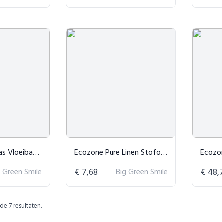
baar Wasmiddel
Ecozone Pure Linen Stofontkreuker
Ecozone Gec
g Green Smile
€ 7,68
Big Green Smile
€ 48,
 de
7
resultaten.