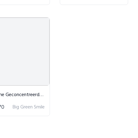
oncentreerd Vloeibaar Wasmiddel 5L
70
Big Green Smile