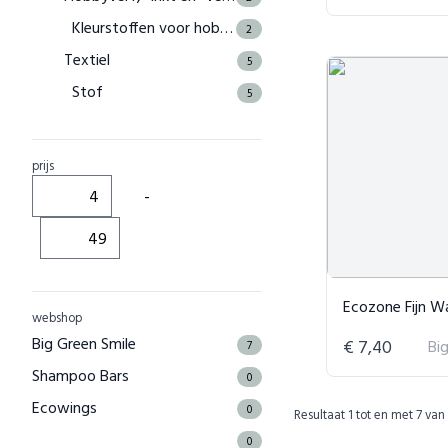
Kleurstoffen voor hobbygebruik
2
Textiel
5
Stof
5
prijs
-
Ecozone Fijn Was Vloei
webshop
Big Green Smile
€ 7,40
Bi
7
Shampoo Bars
0
Ecowings
0
Resultaat
1
tot en met
7
van
0