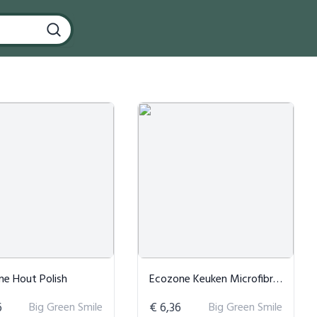
ne Hout Polish
Ecozone Keuken Microfibre Doek
6
Big Green Smile
€ 6,36
Big Green Smile