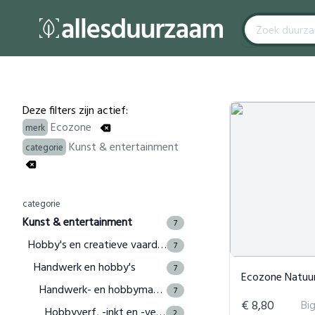
Filters
Products
Deze filters zijn actief:
Ecozone
merk
Kunst & entertainment
categorie
categorie
Kunst & entertainment
7
Hobby's en creatieve vaardigheden
7
Handwerk en hobby's
7
Ecozone Natuurlijk Afw
Handwerk- en hobbymaterialen
7
€ 8,80
Bi
Hobbyverf, -inkt en -vernis
2