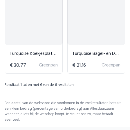
Turquoise Koekjesplaten GreenLife - 2-delig
Turquoise Bagel- en Donutplaat
€ 30,77
Greenpan
€ 21,16
Greenpan
Resultaat
1
tot en met
6
van de
6
resultaten.
Een aantal van de webshops die voorkomen in de zoekresultaten betaalt
een klein bedrag (percentage van orderbedrag) aan Allesduurzaam
wanneer je iets bij de webshop koopt. Je steunt ons zo, maar betaalt
evenveel.