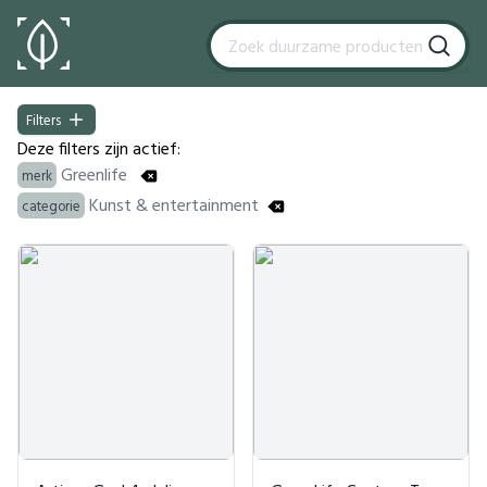
Filters
Filters
Deze filters zijn actief:
Greenlife
merk
Kunst & entertainment
categorie
Products