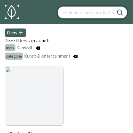
Filters
Filters
Deze filters zijn actief:
Kanwall
merk
Kunst & entertainment
categorie
Products