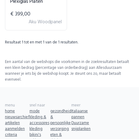
Plexiglas Platen
€ 399,00
Aku Woodpanel
Resultaat
1
tot en met
1
van de
1
resultaten.
Een aantal van de webshops die voorkomen in de zoekresultaten betaalt
een klein bedrag (percentage van orderbedrag) aan Allesduurzaam
wanneer je iets bij de webshop koopt. Je steunt ons zo, maar betaalt
evenveel.
menu
snel naar
meer
home
mode
gezondheid
Italiaanse
nieuwsarchief
kleding &
&
pannen
artikelen
accessoires
persoonlijke
Duurzame
aanmelden
kleding
verzorging
snijplanken
criteria
bikini's
eten &