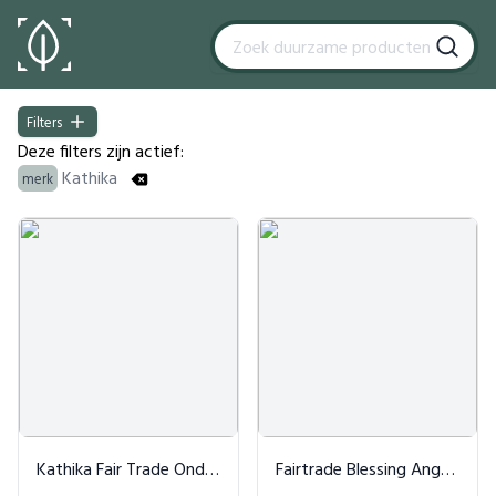
Filters
Filters
Deze filters zijn actief:
Kathika
merk
Products
Kathika Fair Trade Onderzetter Rond 32cm
Fairtrade Blessing Angel - Engel hanger in diverse kleuren