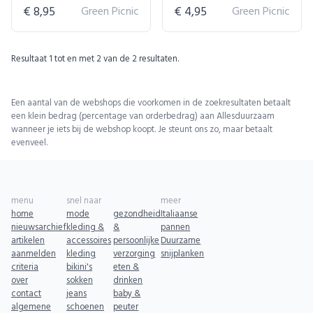
€ 8,95
Green Picnic
€ 4,95
Green Picnic
Resultaat
1
tot en met
2
van de
2
resultaten.
Een aantal van de webshops die voorkomen in de zoekresultaten betaalt
een klein bedrag (percentage van orderbedrag) aan Allesduurzaam
wanneer je iets bij de webshop koopt. Je steunt ons zo, maar betaalt
evenveel.
menu
snel naar
meer
home
mode
gezondheid
Italiaanse
nieuwsarchief
kleding &
&
pannen
artikelen
accessoires
persoonlijke
Duurzame
aanmelden
kleding
verzorging
snijplanken
criteria
bikini's
eten &
over
sokken
drinken
contact
jeans
baby &
algemene
schoenen
peuter