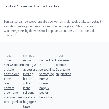
Resultaat
1
tot en met
3
van de
3
resultaten.
Een aantal van de webshops die voorkomen in de zoekresultaten betaalt
een klein bedrag (percentage van orderbedrag) aan Allesduurzaam
wanneer je iets bij de webshop koopt. Je steunt ons zo, maar betaalt
evenveel.
menu
snel naar
meer
home
mode
gezondheid
Italiaanse
nieuwsarchief
kleding &
&
pannen
artikelen
accessoires
persoonlijke
Duurzame
aanmelden
kleding
verzorging
snijplanken
criteria
bikini's
eten &
over
sokken
drinken
contact
jeans
baby &
algemene
schoenen
peuter
voorwaarden
sneakers
huis & tuin
privacybeleid
bagage &
tassen