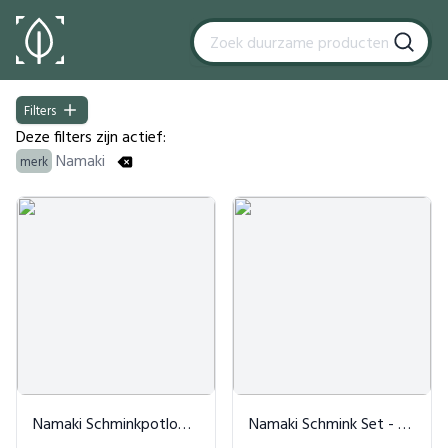
Filters
Filters
Deze filters zijn actief:
Namaki
merk
Products
Namaki Schminkpotloden Natuurlijk
Namaki Schmink Set - 6 Delig