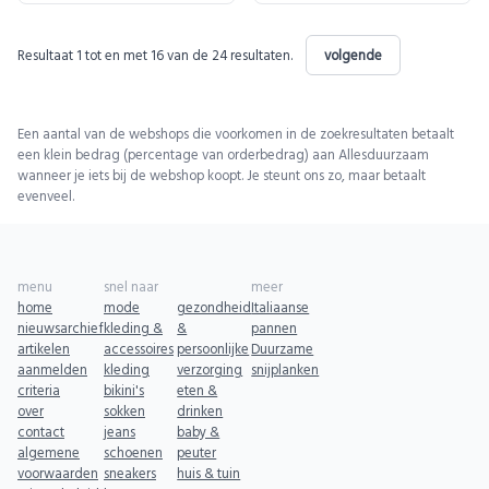
Resultaat
1
tot en met
16
van de
24
resultaten.
volgende
Een aantal van de webshops die voorkomen in de zoekresultaten betaalt
een klein bedrag (percentage van orderbedrag) aan Allesduurzaam
wanneer je iets bij de webshop koopt. Je steunt ons zo, maar betaalt
evenveel.
menu
snel naar
meer
home
mode
gezondheid
Italiaanse
nieuwsarchief
kleding &
&
pannen
artikelen
accessoires
persoonlijke
Duurzame
aanmelden
kleding
verzorging
snijplanken
criteria
bikini's
eten &
over
sokken
drinken
contact
jeans
baby &
algemene
schoenen
peuter
voorwaarden
sneakers
huis & tuin