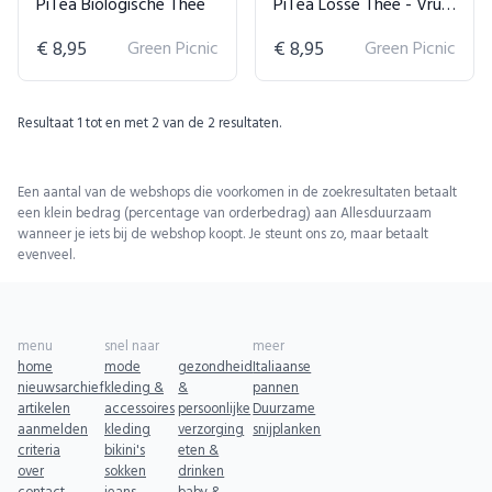
PiTea Biologische Thee
PiTea Losse Thee - Vruchten & Kruiden Melange
€ 8,95
Green Picnic
€ 8,95
Green Picnic
Resultaat
1
tot en met
2
van de
2
resultaten.
Een aantal van de webshops die voorkomen in de zoekresultaten betaalt
een klein bedrag (percentage van orderbedrag) aan Allesduurzaam
wanneer je iets bij de webshop koopt. Je steunt ons zo, maar betaalt
evenveel.
menu
snel naar
meer
home
mode
gezondheid
Italiaanse
nieuwsarchief
kleding &
&
pannen
artikelen
accessoires
persoonlijke
Duurzame
aanmelden
kleding
verzorging
snijplanken
criteria
bikini's
eten &
over
sokken
drinken
contact
jeans
baby &