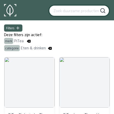
Filters
Filters
Deze filters zijn actief:
PiTea
merk
Eten & drinken
categorie
Products