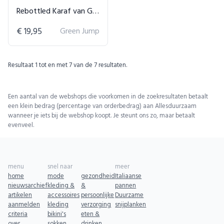
Rebottled Karaf van Geupcycled Glas
€ 19,95
Green Jump
Resultaat
1
tot en met
7
van de
7
resultaten.
Een aantal van de webshops die voorkomen in de zoekresultaten betaalt
een klein bedrag (percentage van orderbedrag) aan Allesduurzaam
wanneer je iets bij de webshop koopt. Je steunt ons zo, maar betaalt
evenveel.
menu
snel naar
meer
home
mode
gezondheid
Italiaanse
nieuwsarchief
kleding &
&
pannen
artikelen
accessoires
persoonlijke
Duurzame
aanmelden
kleding
verzorging
snijplanken
criteria
bikini's
eten &
over
sokken
drinken