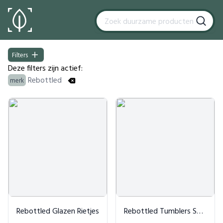
Filters
Filters
Deze filters zijn actief:
Rebottled
merk
Products
Rebottled Glazen Rietjes
Rebottled Tumblers Set van 2