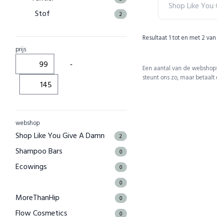
Shop Like You
Stof
2
Resultaat
1
tot en met
2
van
prijs
-
Een aantal van de webshops
steunt ons zo, maar betaalt
webshop
Shop Like You Give A Damn
2
Shampoo Bars
0
Ecowings
0
0
MoreThanHip
0
Flow Cosmetics
0