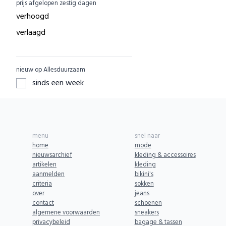
prijs afgelopen zestig dagen
EcuaFina
ACBC
0
verhoogd
GreenPicnic
ACE
0
verlaagd
Nature's Gift
ADUH
0
Dille & Kamille
AEG
0
nieuw op Allesduurzaam
ZO Schoon
AFORA.WORLD
0
sinds een week
Yarrah
AGAZI
0
Aku Woodpanel
APOMANUM
0
Aphyta
Aries
0
menu
snel naar
Babybum
Armedangels
0
home
mode
nieuwsarchief
kleding & accessoires
Biogroei
ARZE
0
artikelen
kleding
Greenpan
aanmelden
bikini's
ASPORTUGUESAS
0
criteria
sokken
SKOT
AURO
0
over
jeans
contact
schoenen
BENDL
AYANI
0
algemene voorwaarden
sneakers
Komrads
privacybeleid
bagage & tassen
AbbeyLAB
0