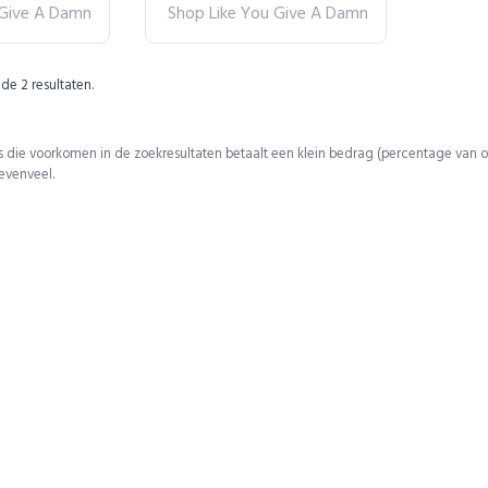
 Give A Damn
Shop Like You Give A Damn
 de
2
resultaten.
 die voorkomen in de zoekresultaten betaalt een klein bedrag (percentage van o
 evenveel.