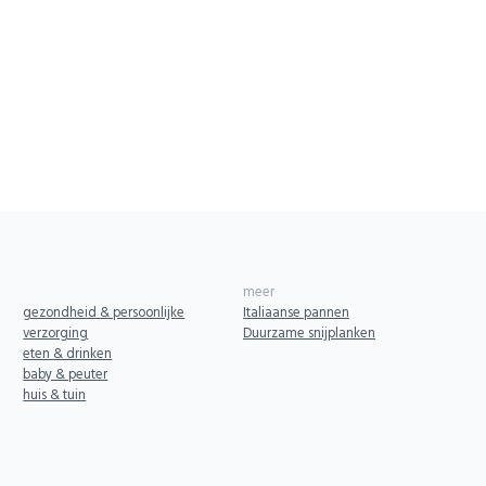
meer
gezondheid & persoonlijke
Italiaanse pannen
verzorging
Duurzame snijplanken
eten & drinken
baby & peuter
huis & tuin