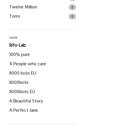
Twelve Million
0
Toms
0
The Good Roll
0
Kuyichi
0
merk
Bamboo Basics
Rifo-Lab
0
Bamigo
100% pure
0
CAYBOO
4 People who care
0
Green Jump
8000 kicks EU
0
Houtenspeelgoed-shop.nl
8000kicks
0
Menstruatiecups.nl
8000kicks EU
0
Natural Heroes
A Beautiful Story
0
Waschbär
A Perfect Jane
0
Big Green Smile
A slice of Green
0
Little Indians
AAI made with love
0