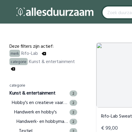
Filters
Products
Deze filters zijn actief:
Rifo-Lab
merk
Kunst & entertainment
categorie
categorie
Kunst & entertainment
2
Hobby's en creatieve vaardigheden
2
Handwerk en hobby's
2
Rifo-Lab Sweatshi
Handwerk- en hobbymaterialen
2
€ 99,00
Textiel
2