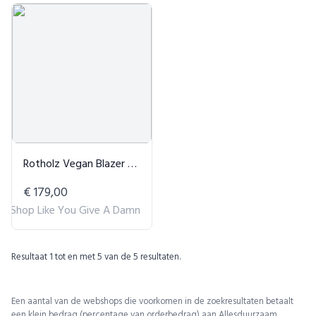
Rotholz Vegan Blazer - Beige
€ 179,00
Shop Like You Give A Damn
Resultaat
1
tot en met
5
van de
5
resultaten.
Een aantal van de webshops die voorkomen in de zoekresultaten betaalt
een klein bedrag (percentage van orderbedrag) aan Allesduurzaam