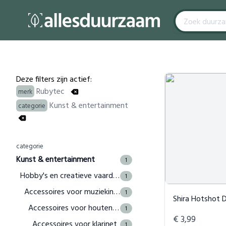
Filters
Products
Deze filters zijn actief:
Rubytec
merk
Kunst & entertainment
categorie
categorie
Kunst & entertainment
1
Hobby's en creatieve vaardigheden
1
Accessoires voor muziekinstrumenten
1
Shira Hotshot 
Accessoires voor houten blaasinstrumenten
1
€ 3,99
Accessoires voor klarinet
1