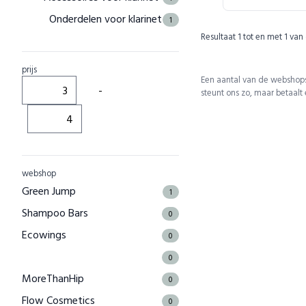
Onderdelen voor klarinet
1
Resultaat
1
tot en met
1
van
prijs
Een aantal van de webshops
-
steunt ons zo, maar betaalt
webshop
Green Jump
1
Shampoo Bars
0
Ecowings
0
0
MoreThanHip
0
Flow Cosmetics
0