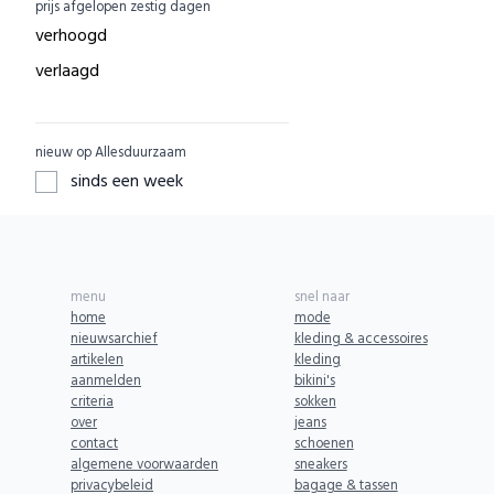
prijs afgelopen zestig dagen
GreenPicnic
ACBC
0
verhoogd
Nature's Gift
ACE
0
verlaagd
Dille & Kamille
ADUH
0
Shop Like You Give A Damn
AEG
0
nieuw op Allesduurzaam
ZO Schoon
AFORA.WORLD
0
sinds een week
Yarrah
AGAZI
0
Aku Woodpanel
APOMANUM
0
Aphyta
Aries
0
menu
snel naar
Babybum
Armedangels
0
home
mode
nieuwsarchief
kleding & accessoires
Biogroei
ARZE
0
artikelen
kleding
Greenpan
aanmelden
bikini's
ASPORTUGUESAS
0
criteria
sokken
SKOT
AURO
0
over
jeans
contact
schoenen
BENDL
AYANI
0
algemene voorwaarden
sneakers
Komrads
privacybeleid
bagage & tassen
AbbeyLAB
0