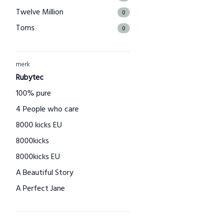
Twelve Million
0
Toms
0
The Good Roll
0
Kuyichi
0
merk
Bamboo Basics
Rubytec
0
Bamigo
100% pure
0
CAYBOO
4 People who care
0
Houtenspeelgoed-shop.nl
8000 kicks EU
0
Menstruatiecups.nl
8000kicks
0
Natural Heroes
8000kicks EU
0
Waschbär
A Beautiful Story
0
Big Green Smile
A Perfect Jane
0
Little Indians
A slice of Green
0
EcuaFina
AAI made with love
0