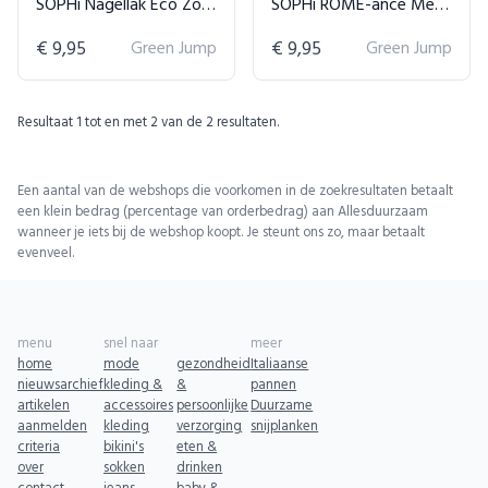
SOPHi Nagellak Eco Zonder - Lost in London
SOPHi ROME-ance Me Nagellak
€ 9,95
Green Jump
€ 9,95
Green Jump
Resultaat
1
tot en met
2
van de
2
resultaten.
Een aantal van de webshops die voorkomen in de zoekresultaten betaalt
een klein bedrag (percentage van orderbedrag) aan Allesduurzaam
wanneer je iets bij de webshop koopt. Je steunt ons zo, maar betaalt
evenveel.
menu
snel naar
meer
home
mode
gezondheid
Italiaanse
nieuwsarchief
kleding &
&
pannen
artikelen
accessoires
persoonlijke
Duurzame
aanmelden
kleding
verzorging
snijplanken
criteria
bikini's
eten &
over
sokken
drinken
contact
jeans
baby &