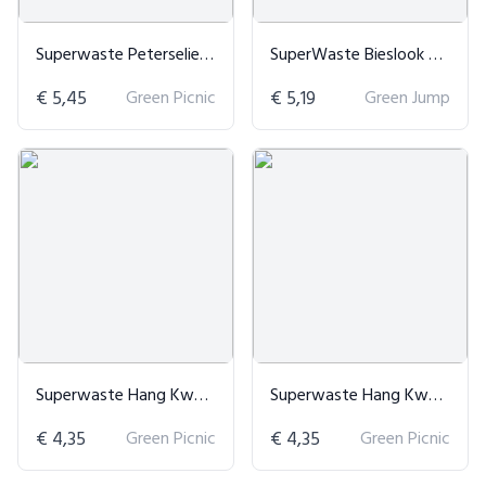
Superwaste Peterselie Kweektuin
SuperWaste Bieslook Kweektuintje
€ 5,45
Green Picnic
€ 5,19
Green Jump
Superwaste Hang Kweektuin Happy Holidays
Superwaste Hang Kweektuin 'Jij Maakt Het Verschil!'
€ 4,35
Green Picnic
€ 4,35
Green Picnic