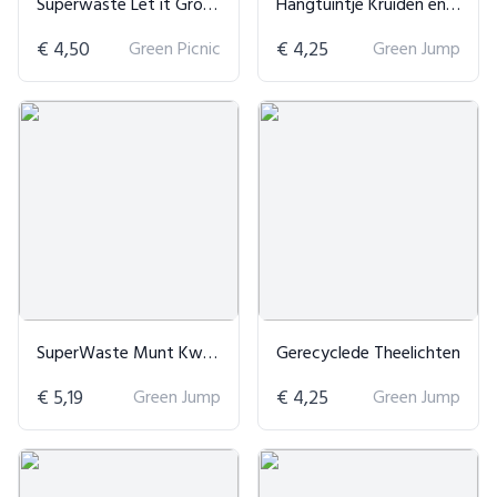
Superwaste Let it Grow Anemoon
Hangtuintje Kruiden en Bloemen
€ 4,50
Green Picnic
€ 4,25
Green Jump
SuperWaste Munt Kweektuintje
Gerecyclede Theelichten
€ 5,19
Green Jump
€ 4,25
Green Jump