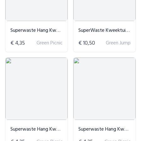
Superwaste Hang Kweektuin 'Blij met Jou'
SuperWaste Kweektuintje Aardbei
€ 4,35
Green Picnic
€ 10,50
Green Jump
Superwaste Hang Kweektuin 'Fijne Kerst'
Superwaste Hang Kweektuin 'Bedankt voor de zorg!'