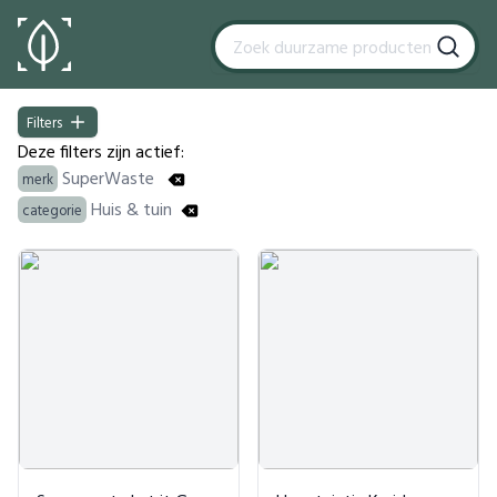
Filters
Filters
Deze filters zijn actief:
SuperWaste
merk
Huis & tuin
categorie
Products