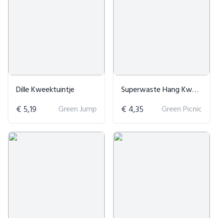
Dille Kweektuintje
Superwaste Hang Kweektuin 'Speciaal voor jou'
€ 5,19
Green Jump
€ 4,35
Green Picnic