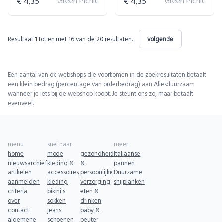
€ 4,35
Green Picnic
€ 4,35
Green Picnic
Resultaat
1
tot en met
16
van de
20
resultaten.
volgende
Een aantal van de webshops die voorkomen in de zoekresultaten betaalt
een klein bedrag (percentage van orderbedrag) aan Allesduurzaam
wanneer je iets bij de webshop koopt. Je steunt ons zo, maar betaalt
evenveel.
menu
snel naar
meer
home
mode
gezondheid
Italiaanse
nieuwsarchief
kleding &
&
pannen
artikelen
accessoires
persoonlijke
Duurzame
aanmelden
kleding
verzorging
snijplanken
criteria
bikini's
eten &
over
sokken
drinken
contact
jeans
baby &
algemene
schoenen
peuter