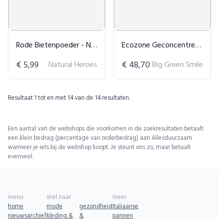
Rode Bietenpoeder - Natuurlijke Kleurstof & Huidverzorging
Ecozone Geconcentreerd Vloeibaar Wasmiddel 5L
€ 5,99
Natural Heroes
€ 48,70
Big Green Smile
Resultaat
1
tot en met
14
van de
14
resultaten.
Een aantal van de webshops die voorkomen in de zoekresultaten betaalt
een klein bedrag (percentage van orderbedrag) aan Allesduurzaam
wanneer je iets bij de webshop koopt. Je steunt ons zo, maar betaalt
evenveel.
menu
snel naar
meer
home
mode
gezondheid
Italiaanse
nieuwsarchief
kleding &
&
pannen