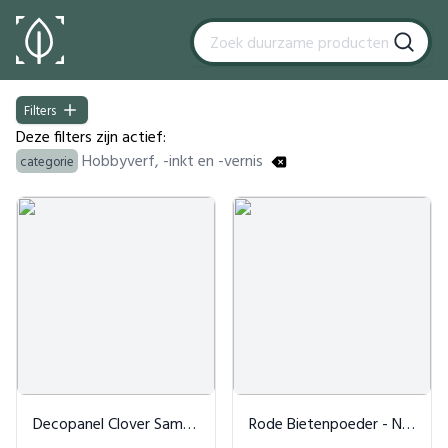
Filters
Filters
Deze filters zijn actief:
Hobbyverf, -inkt en -vernis
categorie
Products
Decopanel Clover Sample - Brown
Rode Bietenpoeder - Natuurlijke Kleurstof & Huidverzorging