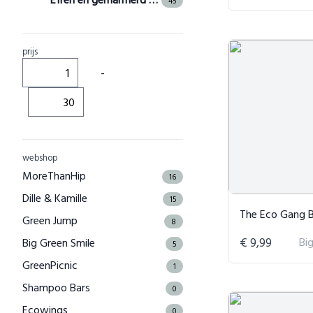
45
prijs
-
webshop
MoreThanHip
16
Dille & Kamille
15
The Eco Gang Bamboe Keukenrol - 
Green Jump
8
€ 9,99
Bi
Big Green Smile
5
GreenPicnic
1
Shampoo Bars
0
Ecowings
0