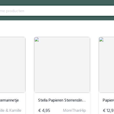
kemannetje
Stella Papieren Sterrenslinger
Papieren Ker
ille & Kamille
€ 4,95
MoreThanHip
€ 12,9