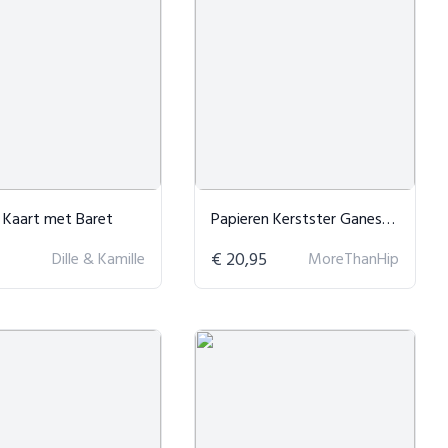
 Kaart met Baret
Papieren Kerstster Ganesha Rood 60cm
Dille & Kamille
€ 20,95
MoreThanHip