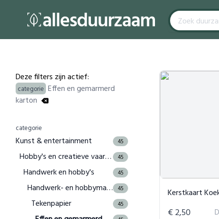
Filters
Products
Deze filters zijn actief:
Effen en gemarmerd
categorie
karton
categorie
Kunst & entertainment
45
Hobby's en creatieve vaardigheden
45
Handwerk en hobby's
45
Handwerk- en hobbymaterialen
45
Kerstkaart Koe
Tekenpapier
45
€ 2,50
D
Effen en gemarmerd karton