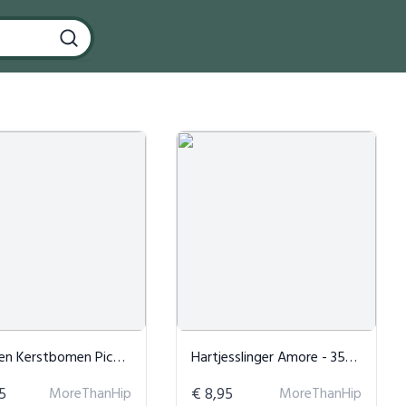
stbomen Picea Antraciet (Set van 2)
Hartjesslinger Amore - 350cm
5
MoreThanHip
€ 8,95
MoreThanHip