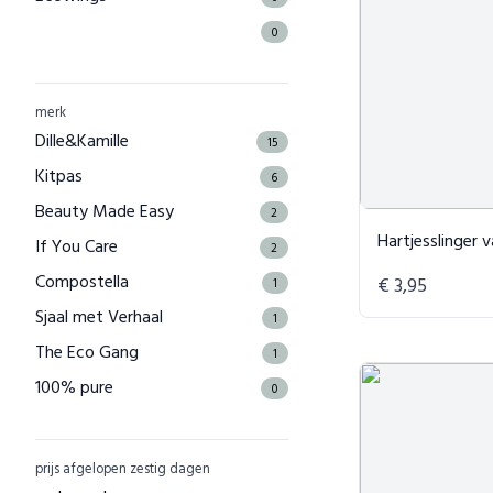
0
Flow Cosmetics
0
Twelve Million
0
merk
Toms
Dille&Kamille
0
15
The Good Roll
Kitpas
0
6
Kuyichi
Beauty Made Easy
0
2
Hartjesslinger van
Bamboo Basics
If You Care
0
2
Bamigo
Compostella
0
€ 3,95
1
CAYBOO
Sjaal met Verhaal
0
1
Houtenspeelgoed-shop.nl
The Eco Gang
0
1
Menstruatiecups.nl
100% pure
0
0
Natural Heroes
4 People who care
0
0
Waschbär
8000 kicks EU
0
0
prijs afgelopen zestig dagen
Little Indians
8000kicks
0