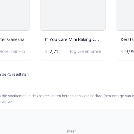
ster Ganesha
If You Care Mini Baking Cups
Kersts
MoreThanHip
€ 2,71
Big Green Smile
€ 9,9
n de
45
resultaten.
 die voorkomen in de zoekresultaten betaalt een klein bedrag (percentage van o
 evenveel.
meer