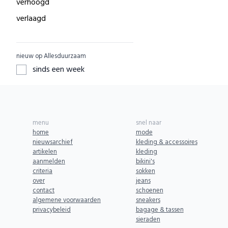
verhoogd
0
GreenPicnic
ACE
0
verlaagd
0
Nature's Gift
ADUH
0
0
Dille & Kamille
AEG
0
0
nieuw op Allesduurzaam
ZO Schoon
AFORA.WORLD
0
0
sinds een week
Yarrah
AGAZI
0
0
Aku Woodpanel
APOMANUM
0
0
Aphyta
Aries
0
0
menu
snel naar
Babybum
Armedangels
0
0
home
mode
nieuwsarchief
kleding & accessoires
Biogroei
ARZE
0
0
artikelen
kleding
Greenpan
aanmelden
bikini's
ASPORTUGUESAS
0
0
criteria
sokken
SKOT
AURO
0
over
0
jeans
contact
schoenen
BENDL
AYANI
0
0
algemene voorwaarden
sneakers
Komrads
privacybeleid
bagage & tassen
AbbeyLAB
0
0
sieraden
Urban Goddess
Abeego
0