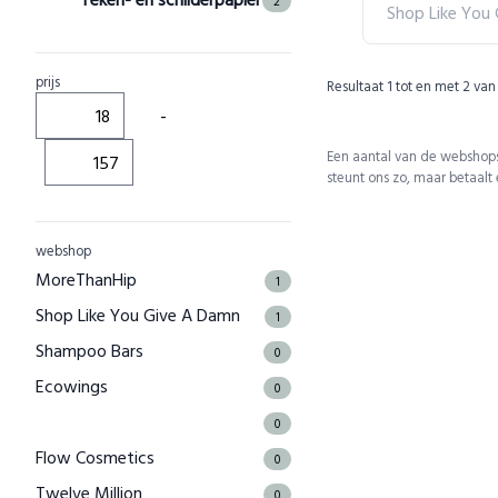
2
Shop Like You
prijs
Resultaat
1
tot en met
2
van
-
Een aantal van de webshops
steunt ons zo, maar betaalt
webshop
MoreThanHip
1
Shop Like You Give A Damn
1
Shampoo Bars
0
Ecowings
0
0
Flow Cosmetics
0
Twelve Million
0