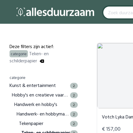
Filters
Products
Deze filters zijn actief:
Teken- en
categorie
schilderpapier
categorie
Kunst & entertainment
2
Hobby's en creatieve vaardigheden
2
Handwerk en hobby's
2
Handwerk- en hobbymaterialen
2
Votch Lyka Dameshorlog
Tekenpapier
2
€ 157,00
Teken- en schilderpapier