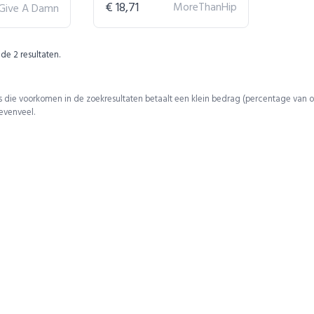
€ 18,71
MoreThanHip
 Give A Damn
 de
2
resultaten.
 die voorkomen in de zoekresultaten betaalt een klein bedrag (percentage van o
 evenveel.