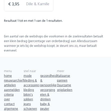
€ 3,95
Dille & Kamille
Resultaat
1
tot en met
1
van de
1
resultaten.
Een aantal van de webshops die voorkomen in de zoekresultaten betaalt
een klein bedrag (percentage van orderbedrag) aan Allesduurzaam
wanneer je iets bij de webshop koopt. Je steunt ons zo, maar betaalt
evenveel.
menu
snel naar
meer
home
mode
gezondheid
Italiaanse
nieuwsarchief
kleding &
&
pannen
artikelen
accessoires
persoonlijke
Duurzame
aanmelden
kleding
verzorging
snijplanken
criteria
bikini's
eten &
over
sokken
drinken
contact
jeans
baby &
algemene
schoenen
peuter