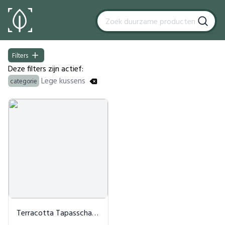
Filters
Filters
Deze filters zijn actief:
Lege kussens
categorie
Products
Terracotta Tapasschaaltje met Takjesslinger