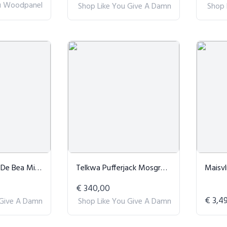
u Woodpanel
Shop Like You Give A Damn
Shop 
t Multipack Beige
Telkwa Pufferjack Mosgroen
Maisvlie
€ 340,00
€ 3,4
 Give A Damn
Shop Like You Give A Damn