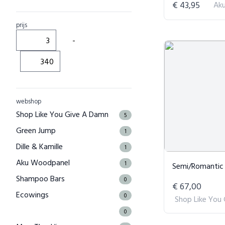
€ 43,95
Ak
prijs
-
webshop
Shop Like You Give A Damn
5
Green Jump
1
Dille & Kamille
1
Aku Woodpanel
1
Semi/Romantic De Bea Mis
Shampoo Bars
0
€ 67,00
Ecowings
0
Shop Like You
0