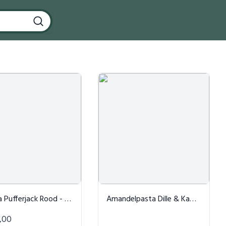
rjack Rood - Embassy of Bricks and Logs
Amandelpasta Dille & Kamille
,00