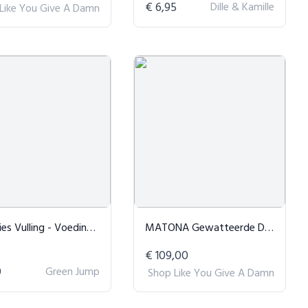
€ 6,95
Dille & Kamille
Like You Give A Damn
s Vulling - Voedingskussen
MATONA Gewatteerde Deken Crème & Geel
€ 109,00
9
Green Jump
Shop Like You Give A Damn