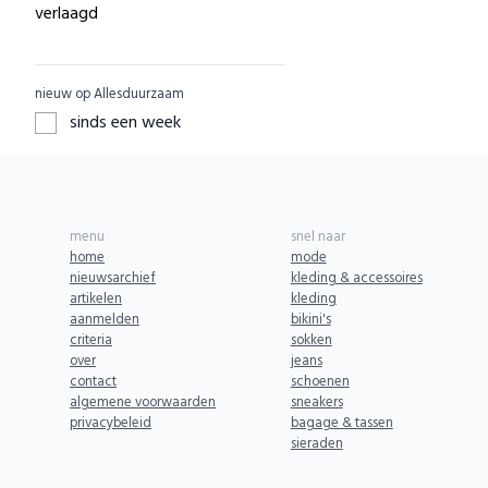
Little Indians
A Beautiful Story
0
verlaagd
0
EcuaFina
A Perfect Jane
0
0
GreenPicnic
A slice of Green
0
0
nieuw op Allesduurzaam
Nature's Gift
AAI made with love
0
0
sinds een week
ZO Schoon
ACBC
0
0
Yarrah
ACE
0
0
Aphyta
ADUH
0
0
menu
snel naar
Babybum
AEG
0
0
home
mode
nieuwsarchief
kleding & accessoires
Biogroei
AFORA.WORLD
0
0
artikelen
kleding
Greenpan
aanmelden
bikini's
AGAZI
0
0
criteria
sokken
SKOT
APOMANUM
0
over
0
jeans
contact
schoenen
BENDL
Aries
0
0
algemene voorwaarden
sneakers
Komrads
privacybeleid
bagage & tassen
Armedangels
0
0
sieraden
Urban Goddess
ARZE
0
0