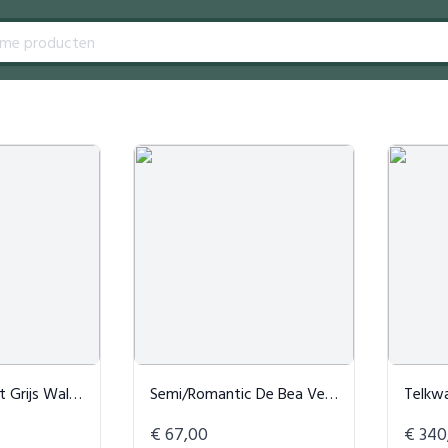
rijs Walnoot
Semi/Romantic De Bea Vegan Multipack Beha
Telkwa Puffe
€ 67,00
€ 340