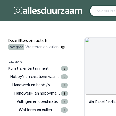
Filters
Products
Deze filters zijn actief:
Watteren en vullen
categorie
categorie
Kunst & entertainment
8
Hobby's en creatieve vaardigheden
8
Handwerk en hobby's
8
Handwerk- en hobbymaterialen
8
Vullingen en opvulmateriaal
AkuPanel Eindlat G
8
Watteren en vullen
8