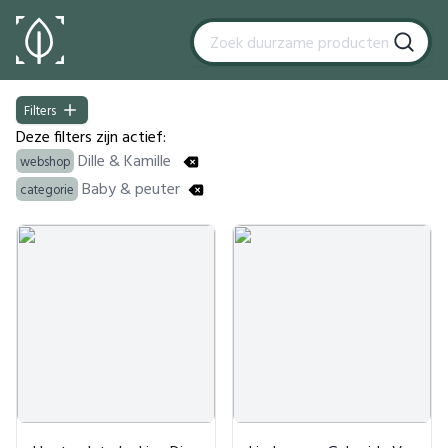
Filters
Filters
Deze filters zijn actief:
Dille & Kamille
webshop
Baby & peuter
categorie
Products