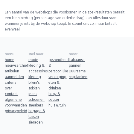
Een aantal van de webshops die voorkomen in de zoekresultaten betaalt
een klein bedrag (percentage van orderbedrag) aan Allesduurzaam
wanneer je iets bij de webshop koopt. Je steunt ons zo, maar betaalt
evenveel.
menu
snel naar
meer
home
mode
gezondheid
Italiaanse
nieuwsarchief
kleding &
&
pannen
artikelen
accessoires
persoonlijke
Duurzame
aanmelden
kleding
verzorging
snijplanken
criteria
bikini's
eten &
over
sokken
drinken
contact
jeans
baby &
algemene
schoenen
peuter
voorwaarden
sneakers
huis & tuin
privacybeleid
bagage &
tassen
sieraden