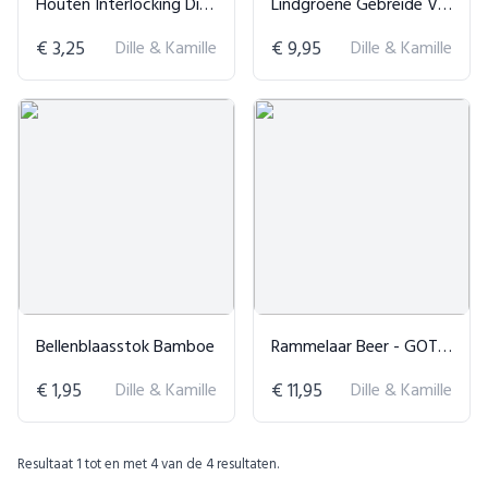
Houten Interlocking Discs - Babyspeelgoed
Lindgroene Gebreide Vaatdoekjes
€ 3,25
Dille & Kamille
€ 9,95
Dille & Kamille
Bellenblaasstok Bamboe
Rammelaar Beer - GOTS Katoen
€ 1,95
Dille & Kamille
€ 11,95
Dille & Kamille
Resultaat
1
tot en met
4
van de
4
resultaten.