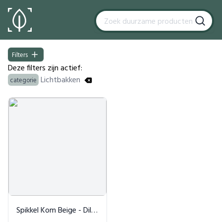
Filters
Filters
Deze filters zijn actief:
Lichtbakken
categorie
Products
Spikkel Kom Beige - Dille & Kamille