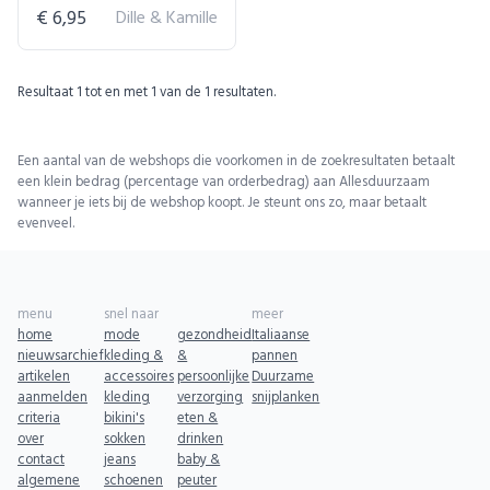
€ 6,95
Dille & Kamille
Resultaat
1
tot en met
1
van de
1
resultaten.
Een aantal van de webshops die voorkomen in de zoekresultaten betaalt
een klein bedrag (percentage van orderbedrag) aan Allesduurzaam
wanneer je iets bij de webshop koopt. Je steunt ons zo, maar betaalt
evenveel.
menu
snel naar
meer
home
mode
gezondheid
Italiaanse
nieuwsarchief
kleding &
&
pannen
artikelen
accessoires
persoonlijke
Duurzame
aanmelden
kleding
verzorging
snijplanken
criteria
bikini's
eten &
over
sokken
drinken
contact
jeans
baby &
algemene
schoenen
peuter