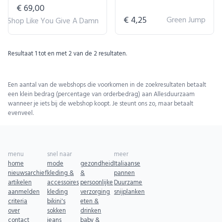
€ 69,00
€ 4,25
Green Jump
Shop Like You Give A Damn
Resultaat
1
tot en met
2
van de
2
resultaten.
Een aantal van de webshops die voorkomen in de zoekresultaten betaalt
een klein bedrag (percentage van orderbedrag) aan Allesduurzaam
wanneer je iets bij de webshop koopt. Je steunt ons zo, maar betaalt
evenveel.
menu
snel naar
meer
home
mode
gezondheid
Italiaanse
nieuwsarchief
kleding &
&
pannen
artikelen
accessoires
persoonlijke
Duurzame
aanmelden
kleding
verzorging
snijplanken
criteria
bikini's
eten &
over
sokken
drinken
contact
jeans
baby &