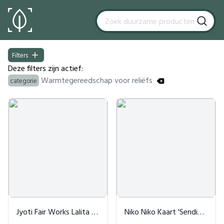
Filters
Filters
Deze filters zijn actief:
Warmtegereedschap voor reliëfs
categorie
Products
Jyoti Fair Works Lalita Coltrui - Zwart
Niko Niko Kaart 'Sending You'