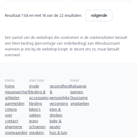
Resultaat
1
tot en met
16
van de
22
resultaten.
volgende
Een aantal van de webshops die voorkomen in de zoekresultaten betaalt
een klein bedrag (percentage van orderbedrag) aan Allesduurzaam
wanneer je iets bij de webshop koopt. Je steunt ons zo, maar betaalt
evenveel.
menu
snel naar
meer
home
mode
gezondheid
Italiaanse
nieuwsarchief
kleding &
&
pannen
artikelen
accessoires
persoonlijke
Duurzame
aanmelden
kleding
verzorging
snijplanken
criteria
bikini's
eten &
over
sokken
drinken
contact
jeans
baby &
algemene
schoenen
peuter
voorwaarden
sneakers
huis & tuin