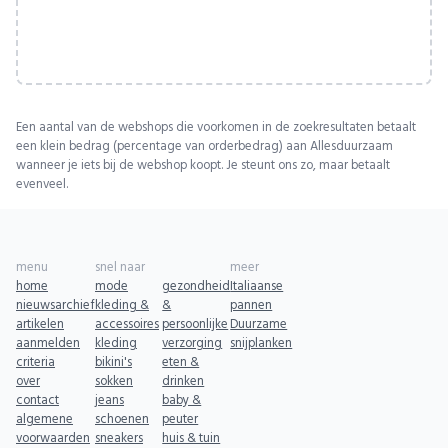
Een aantal van de webshops die voorkomen in de zoekresultaten betaalt
een klein bedrag (percentage van orderbedrag) aan Allesduurzaam
wanneer je iets bij de webshop koopt. Je steunt ons zo, maar betaalt
evenveel.
menu
snel naar
meer
home
mode
gezondheid
Italiaanse
nieuwsarchief
kleding &
&
pannen
artikelen
accessoires
persoonlijke
Duurzame
aanmelden
kleding
verzorging
snijplanken
criteria
bikini's
eten &
over
sokken
drinken
contact
jeans
baby &
algemene
schoenen
peuter
voorwaarden
sneakers
huis & tuin