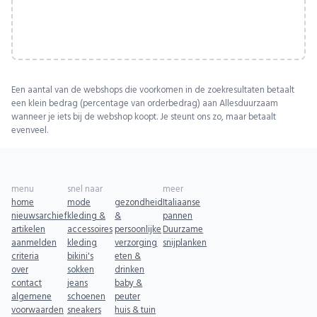
Een aantal van de webshops die voorkomen in de zoekresultaten betaalt
een klein bedrag (percentage van orderbedrag) aan Allesduurzaam
wanneer je iets bij de webshop koopt. Je steunt ons zo, maar betaalt
evenveel.
menu
snel naar
meer
home
mode
gezondheid
Italiaanse
nieuwsarchief
kleding &
&
pannen
artikelen
accessoires
persoonlijke
Duurzame
aanmelden
kleding
verzorging
snijplanken
criteria
bikini's
eten &
over
sokken
drinken
contact
jeans
baby &
algemene
schoenen
peuter
voorwaarden
sneakers
huis & tuin