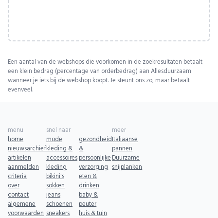
Een aantal van de webshops die voorkomen in de zoekresultaten betaalt
een klein bedrag (percentage van orderbedrag) aan Allesduurzaam
wanneer je iets bij de webshop koopt. Je steunt ons zo, maar betaalt
evenveel.
menu
snel naar
meer
home
mode
gezondheid
Italiaanse
nieuwsarchief
kleding &
&
pannen
artikelen
accessoires
persoonlijke
Duurzame
aanmelden
kleding
verzorging
snijplanken
criteria
bikini's
eten &
over
sokken
drinken
contact
jeans
baby &
algemene
schoenen
peuter
voorwaarden
sneakers
huis & tuin