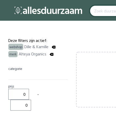
Filters
Products
Deze filters zijn actief:
Dille & Kamille
webshop
Alteya Organics
merk
categorie
prijs
-