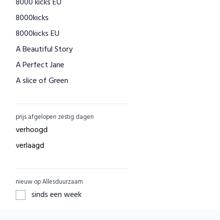
8000 kicks EU
Houtenspeelgoed-shop.nl
8000kicks
Menstruatiecups.nl
8000kicks EU
Natural Heroes
A Beautiful Story
Waschbär
A Perfect Jane
Big Green Smile
A slice of Green
Little Indians
AAI made with love
EcuaFina
ACBC
GreenPicnic
prijs afgelopen zestig dagen
ACE
Nature's Gift
verhoogd
ADUH
Dille & Kamille
verlaagd
AEG
Shop Like You Give A Damn
AFORA.WORLD
ZO Schoon
nieuw op Allesduurzaam
AGAZI
Yarrah
sinds een week
APOMANUM
Aku Woodpanel