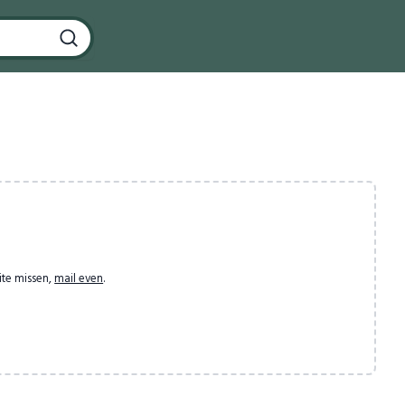
ite missen,
mail even
.