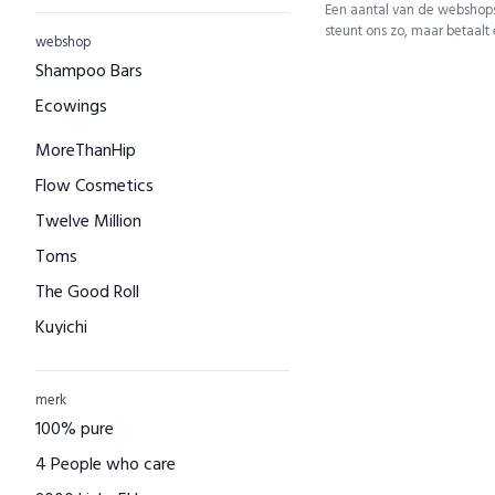
Een aantal van de webshops
steunt ons zo, maar betaalt
webshop
Shampoo Bars
Ecowings
MoreThanHip
Flow Cosmetics
Twelve Million
Toms
The Good Roll
Kuyichi
Bamboo Basics
Bamigo
merk
100% pure
CAYBOO
4 People who care
Green Jump