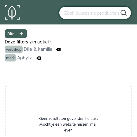
Filters
Filters
Deze filters zijn actief:
Dille & Kamille
webshop
Aphyta
merk
Products
Geen resultaten gevonden helaas...
Mocht je een website missen,
mail
even
.