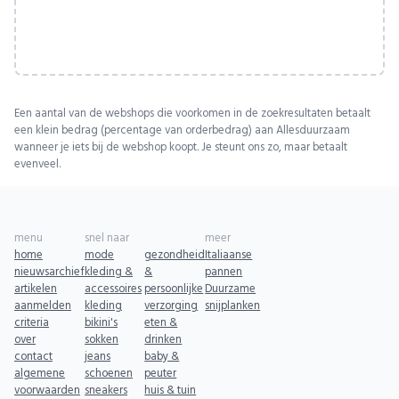
Een aantal van de webshops die voorkomen in de zoekresultaten betaalt
een klein bedrag (percentage van orderbedrag) aan Allesduurzaam
wanneer je iets bij de webshop koopt. Je steunt ons zo, maar betaalt
evenveel.
menu
snel naar
meer
home
mode
gezondheid
Italiaanse
nieuwsarchief
kleding &
&
pannen
artikelen
accessoires
persoonlijke
Duurzame
aanmelden
kleding
verzorging
snijplanken
criteria
bikini's
eten &
over
sokken
drinken
contact
jeans
baby &
algemene
schoenen
peuter
voorwaarden
sneakers
huis & tuin