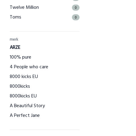
Twelve Million
0
Toms
0
The Good Roll
0
Kuyichi
0
merk
Bamboo Basics
ARZE
0
Bamigo
100% pure
0
CAYBOO
4 People who care
0
Green Jump
8000 kicks EU
0
Houtenspeelgoed-shop.nl
8000kicks
0
Menstruatiecups.nl
8000kicks EU
0
Natural Heroes
A Beautiful Story
0
Waschbär
A Perfect Jane
0
Big Green Smile
A slice of Green
0
Little Indians
AAI made with love
0