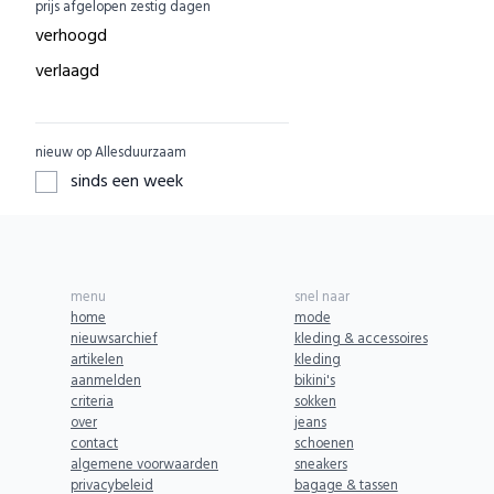
prijs afgelopen zestig dagen
EcuaFina
ACBC
0
verhoogd
GreenPicnic
ACE
0
verlaagd
Nature's Gift
ADUH
0
Dille & Kamille
AEG
0
nieuw op Allesduurzaam
ZO Schoon
AFORA.WORLD
0
sinds een week
Yarrah
AGAZI
0
Aku Woodpanel
APOMANUM
0
Aphyta
Aries
0
menu
snel naar
Babybum
Armedangels
0
home
mode
nieuwsarchief
kleding & accessoires
Biogroei
ASPORTUGUESAS
0
artikelen
kleding
Greenpan
aanmelden
bikini's
AURO
0
criteria
sokken
SKOT
AYANI
0
over
jeans
contact
schoenen
BENDL
AbbeyLAB
0
algemene voorwaarden
sneakers
Komrads
privacybeleid
bagage & tassen
Abeego
0