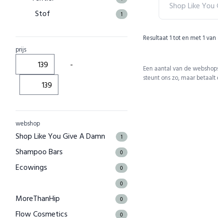
Shop Like You
Stof
1
Resultaat
1
tot en met
1
van
prijs
-
Een aantal van de webshops
steunt ons zo, maar betaalt
webshop
Shop Like You Give A Damn
1
Shampoo Bars
0
Ecowings
0
0
MoreThanHip
0
Flow Cosmetics
0