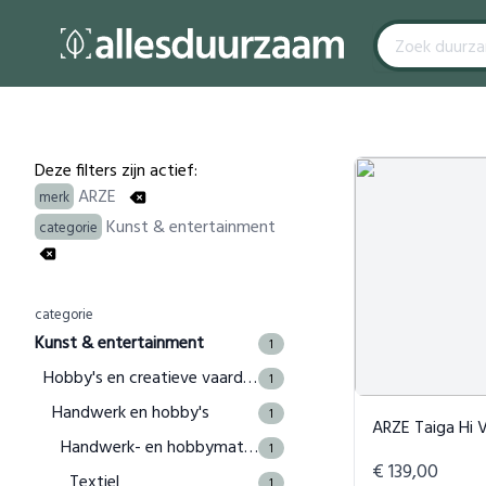
Filters
Products
Deze filters zijn actief:
ARZE
merk
Kunst & entertainment
categorie
categorie
Kunst & entertainment
1
Hobby's en creatieve vaardigheden
1
Handwerk en hobby's
1
ARZE Taiga Hi Vegan S
Handwerk- en hobbymaterialen
1
€ 139,00
Textiel
1