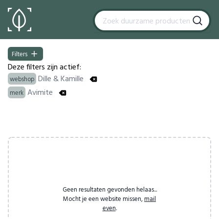
Filters
Filters
Deze filters zijn actief:
Dille & Kamille
webshop
Avimite
merk
Products
Geen resultaten gevonden helaas...
Mocht je een website missen,
mail
even
.