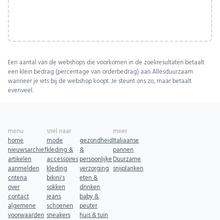
Een aantal van de webshops die voorkomen in de zoekresultaten betaalt
een klein bedrag (percentage van orderbedrag) aan Allesduurzaam
wanneer je iets bij de webshop koopt. Je steunt ons zo, maar betaalt
evenveel.
menu
snel naar
meer
home
mode
gezondheid
Italiaanse
nieuwsarchief
kleding &
&
pannen
artikelen
accessoires
persoonlijke
Duurzame
aanmelden
kleding
verzorging
snijplanken
criteria
bikini's
eten &
over
sokken
drinken
contact
jeans
baby &
algemene
schoenen
peuter
voorwaarden
sneakers
huis & tuin