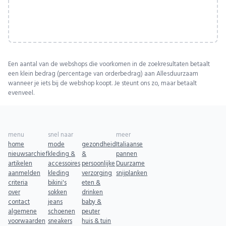
Een aantal van de webshops die voorkomen in de zoekresultaten betaalt
een klein bedrag (percentage van orderbedrag) aan Allesduurzaam
wanneer je iets bij de webshop koopt. Je steunt ons zo, maar betaalt
evenveel.
menu
snel naar
meer
home
mode
gezondheid
Italiaanse
nieuwsarchief
kleding &
&
pannen
artikelen
accessoires
persoonlijke
Duurzame
aanmelden
kleding
verzorging
snijplanken
criteria
bikini's
eten &
over
sokken
drinken
contact
jeans
baby &
algemene
schoenen
peuter
voorwaarden
sneakers
huis & tuin