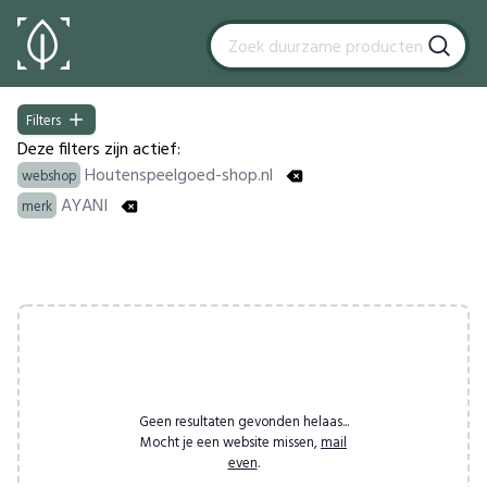
Filters
Filters
Deze filters zijn actief:
Houtenspeelgoed-shop.nl
webshop
AYANI
merk
Products
Geen resultaten gevonden helaas...
Mocht je een website missen,
mail
even
.