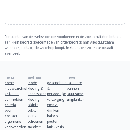
Een aantal van de webshops die voorkomen in de zoekresultaten betaalt
een klein bedrag (percentage van orderbedrag) aan Allesduurzaam
wanneer je iets bij de webshop koopt. Je steunt ons zo, maar betaalt
evenveel.
menu
snel naar
meer
home
mode
gezondheid
Italiaanse
nieuwsarchief
kleding &
&
pannen
artikelen
accessoires
persoonlijke
Duurzame
aanmelden
kleding
verzorging
snijplanken
criteria
bikini's
eten &
over
sokken
drinken
contact
jeans
baby &
algemene
schoenen
peuter
voorwaarden
sneakers
huis & tuin