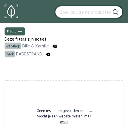
Filters
Filters
Deze filters zijn actief:
Dille & Kamille
webshop
BADESTRAND
merk
Products
Geen resultaten gevonden helaas...
Mocht je een website missen,
mail
even
.