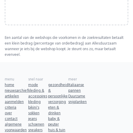
Een aantal van de webshops die voorkomen in de zoekresultaten betaalt
een klein bedrag (percentage van orderbedrag) aan Allesduurzaam
wanneer je iets bij de webshop koopt. Je steunt ons zo, maar betaalt
evenveel.
menu
snel naar
meer
home
mode
gezondheid
Italiaanse
nieuwsarchief
kleding &
&
pannen
artikelen
accessoires
persoonlijke
Duurzame
aanmelden
kleding
verzorging
snijplanken
criteria
bikini's
eten &
over
sokken
drinken
contact
jeans
baby &
algemene
schoenen
peuter
voorwaarden
sneakers
huis & tuin