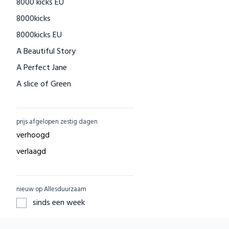
8000 kicks EU
Houtenspeelgoed-shop.nl
8000kicks
Menstruatiecups.nl
8000kicks EU
Natural Heroes
A Beautiful Story
Waschbär
A Perfect Jane
Big Green Smile
A slice of Green
Little Indians
AAI made with love
EcuaFina
ACBC
GreenPicnic
prijs afgelopen zestig dagen
ACE
Nature's Gift
verhoogd
ADUH
Dille & Kamille
verlaagd
AEG
Shop Like You Give A Damn
AFORA.WORLD
ZO Schoon
nieuw op Allesduurzaam
AGAZI
Yarrah
sinds een week
APOMANUM
Aku Woodpanel