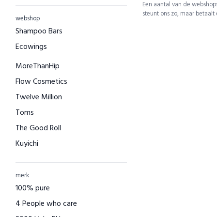
Een aantal van de webshops
steunt ons zo, maar betaalt
webshop
Shampoo Bars
Ecowings
MoreThanHip
Flow Cosmetics
Twelve Million
Toms
The Good Roll
Kuyichi
Bamboo Basics
Bamigo
merk
100% pure
CAYBOO
4 People who care
Green Jump