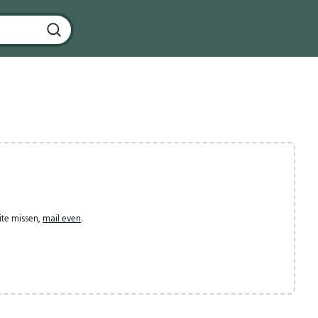
ite missen,
mail even
.