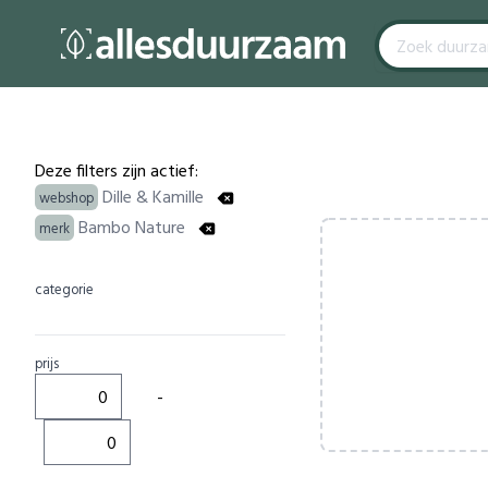
Filters
Products
Deze filters zijn actief:
Dille & Kamille
webshop
Bambo Nature
merk
categorie
prijs
-