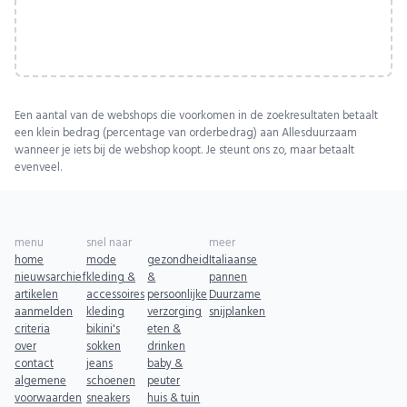
Een aantal van de webshops die voorkomen in de zoekresultaten betaalt
een klein bedrag (percentage van orderbedrag) aan Allesduurzaam
wanneer je iets bij de webshop koopt. Je steunt ons zo, maar betaalt
evenveel.
menu
snel naar
meer
home
mode
gezondheid
Italiaanse
nieuwsarchief
kleding &
&
pannen
artikelen
accessoires
persoonlijke
Duurzame
aanmelden
kleding
verzorging
snijplanken
criteria
bikini's
eten &
over
sokken
drinken
contact
jeans
baby &
algemene
schoenen
peuter
voorwaarden
sneakers
huis & tuin