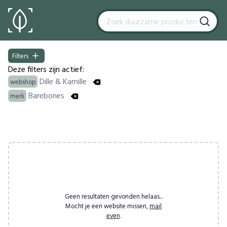
Filters
Filters
Deze filters zijn actief:
Dille & Kamille
webshop
Barebones
merk
Products
Geen resultaten gevonden helaas...
Mocht je een website missen,
mail
even
.